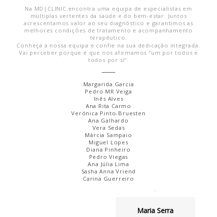
Na MD|CLINIC encontra uma equipa de especialistas em
múltiplas vertentes da saúde e do bem-estar. Juntos
acrescentamos valor ao seu diagnóstico e garantimos as
melhores condições de tratamento e acompanhamento
terapêutico.
Conheça a nossa equipa e confie na sua dedicação integrada.
Vai perceber porque é que nos afirmamos “um por todos e
todos por si”.
Margarida Garcia
Pedro MR Veiga
Inês Alves
Ana Rita Carmo
Verónica Pinto-Bruesten
Ana Galhardo
Vera Sedas
Márcia Sampaio
Miguel Lopes
Diana Pinheiro
Pedro Viegas
Ana Júlia Lima
Sasha Anna Vriend
Carina Guerreiro
Maria Serra