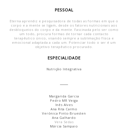
PESSOAL
Eterna aprendiz e pesquisadora de todas as formas em que o
corpo e a mente se ligam, desde os fatores nutricionais aos
desbloqueios do corpo e da mente. Fascinada pelo ser como
um todo, procura formas de tornar cada contacto
terapêutico único, visando sempre a sublimação física e
emocional adaptada a cada um. Potenciar todo o ser é um
objetivo terapêutico procurado.
ESPECIALIDADE
Nutrição Integrativa
Margarida Garcia
Pedro MR Veiga
Inês Alves
Ana Rita Carmo
Verónica Pinto-Bruesten
Ana Galhardo
Vera Sedas
Márcia Sampaio