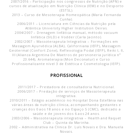
2007/2016 – Participação nos congressos de Nutrição (APN) e
cursos de atualização em Nutrição Clínica (IEM) e no Desporto
(ESTSL).
2013 – Curso de Mesoterapia Homeopática (Maria Fernanda
Cunha).
2006/2011 – Licenciatura em Ciências da Nutrição pela
Atlântica University Higher Institution Oeiras.
2004/2007 – Drenagem linfática manual, método vacuum
linfática (SILD) e Vodder (Carla Jacinto).
2002/2007 – Massoterapeuta Integrativa – Formações em
Massagem Ayurvédica (ALBA), Californiana (IEFP), Massagem
Geotermal (Confort Zone), Reflexologia Podal (IEFP), Reiki I, II,
III (Alianza Argentina De Maetros de persnoneria jurídica nº
23.644), Aromaterapia (Mon Deconatur) e Curso
Profissionalizante nível 3 de Estética e Cosmetologia (IEFP).
PROFISSIONAL
2011/2017 – Prestadora de consultadoria Nutricional.
2006/2017 – Prestação de serviços de Massoterapeuta
integrativa.
2010/2011 – Estágio académico no Hospital Dona Estefânia nas
várias áreas da nutrição clínica, acompanhando gestantes e
crianças dos 0 aos 18 anos e no Espaço S (CMC), dedicado a
saúde e de jovens dos 6 aos 24 anos.
2003/2006 – Massoterapeuta integrativa – Health and Raquet
Club – Quinta da Marinha.
2002 – Administrativa na Clínica Dr. Luís Novais e Dra. Manuela
Novais.